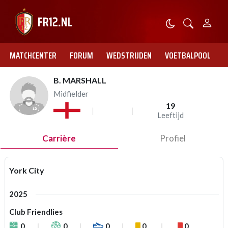
MATCHCENTER
FORUM
WEDSTRIJDEN
VOETBALPOOL
B. MARSHALL
Midfielder
19
Leeftijd
Carrière
Profiel
York City
2025
Club Friendlies
0
0
0
0
0