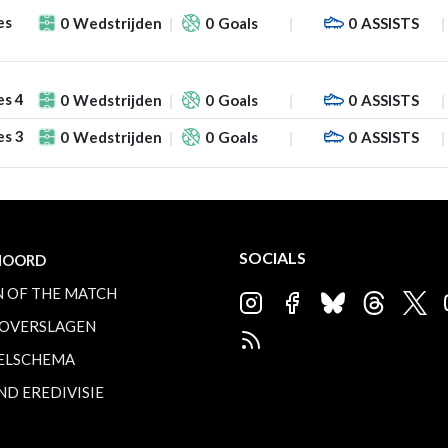
es
0
Wedstrijden
0
Goals
0
ASSISTS
es 4
0
Wedstrijden
0
Goals
0
ASSISTS
es 3
0
Wedstrijden
0
Goals
0
ASSISTS
SOCIALS
NOORD
 OF THE MATCH
OVERSLAGEN
ELSCHEMA
ND EREDIVISIE