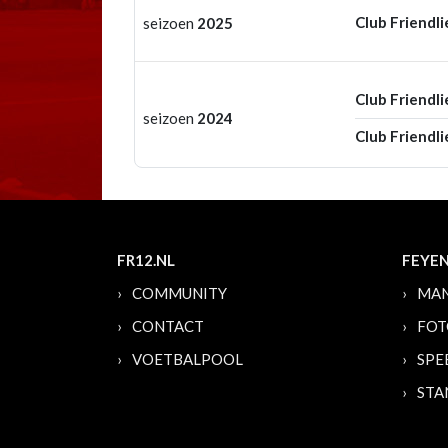
Club Friendli
seizoen
2025
Club Friendli
seizoen
2024
Club Friendli
FR12.NL
FEYE
COMMUNITY
MAN
CONTACT
FOT
VOETBALPOOL
SPE
STA