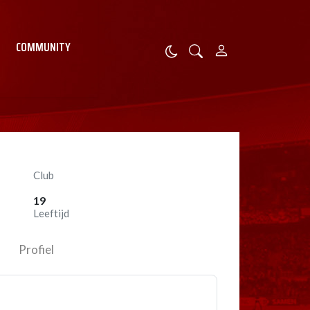
COMMUNITY
Club
19
Leeftijd
Profiel