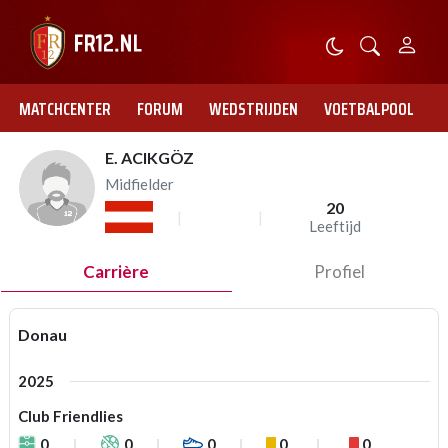
MATCHCENTER
FORUM
WEDSTRIJDEN
VOETBALPOOL
E. ACIKGÖZ
Midfielder
20
Leeftijd
Carrière
Profiel
Donau
2025
Club Friendlies
0
0
0
0
0