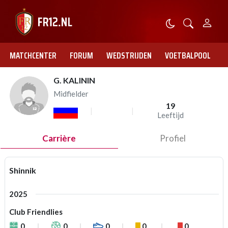
MATCHCENTER
FORUM
WEDSTRIJDEN
VOETBALPOOL
G. KALININ
Midfielder
19
Leeftijd
Carrière
Profiel
Shinnik
2025
Club Friendlies
0
0
0
0
0