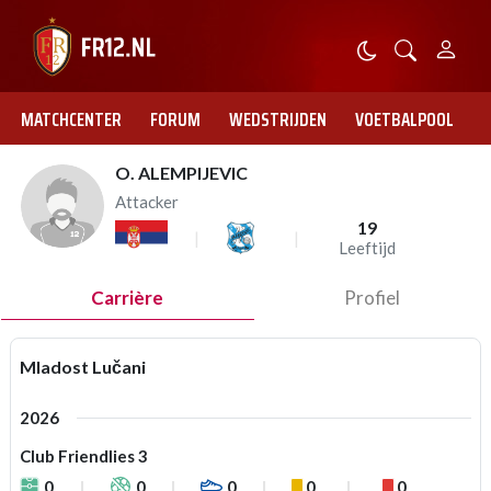
MATCHCENTER
FORUM
WEDSTRIJDEN
VOETBALPOOL
O. ALEMPIJEVIC
Attacker
19
Leeftijd
Carrière
Profiel
Mladost Lučani
2026
Club Friendlies 3
0
0
0
0
0