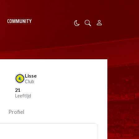
COMMUNITY
Lisse
Club
21
Leeftijd
Profiel