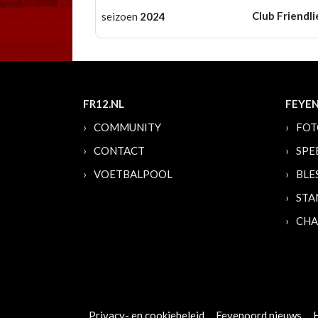
Club Friendli
seizoen
2024
FR12.NL
FEYE
COMMUNITY
FOT
CONTACT
SPE
VOETBALPOOL
BLE
STA
CHA
Privacy- en cookiebeleid
Feyenoord nieuws