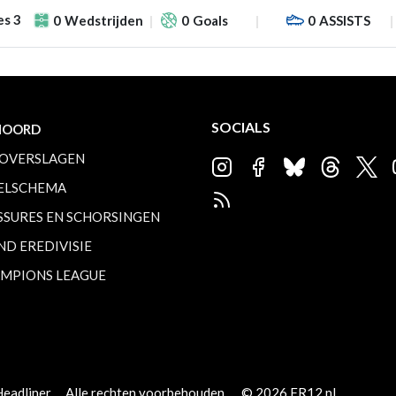
es 3
0
Wedstrijden
0
Goals
0
ASSISTS
SOCIALS
NOORD
OVERSLAGEN
ELSCHEMA
SSURES EN SCHORSINGEN
ND EREDIVISIE
MPIONS LEAGUE
Headliner
Alle rechten voorbehouden.
© 2026 FR12.nl