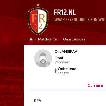
Matchcenter
Onni Länsipää
O. LÄNSIPÄÄ
Onni
Voornaam
Onbekend
Lengte
Carrière
KPV