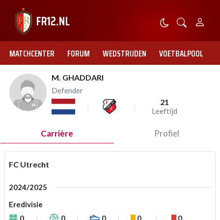
MATCHCENTER
FORUM
WEDSTRIJDEN
VOETBALPOOL
M. GHADDARI
Defender
21
Leeftijd
Carrière
Profiel
FC Utrecht
2024/2025
Eredivisie
0
0
0
0
0