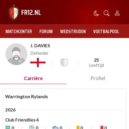
MATCHCENTER
FORUM
WEDSTRIJDEN
VOETBALPOOL
J. DAVIES
Defender
25
Leeftijd
Carrière
Profiel
Warrington Rylands
2026
Club Friendlies 4
0
0
0
0
0