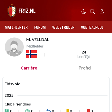
MATCHCENTER
FORUM
WEDSTRIJDEN
VOETBALPOOL
M. VELLDAL
Midfielder
24
Leeftijd
Carrière
Profiel
Eidsvold
2025
Club Friendlies
0
0
0
0
0