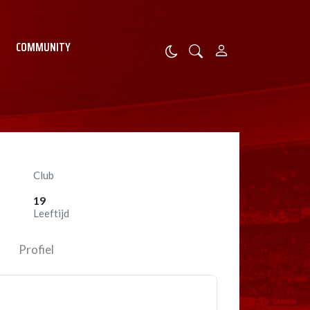
COMMUNITY
Club
19
Leeftijd
Profiel