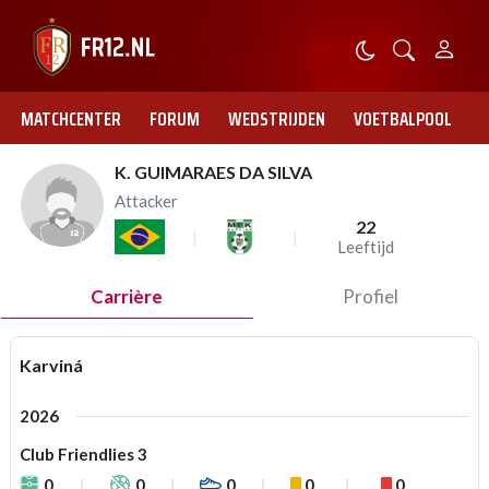
MATCHCENTER
FORUM
WEDSTRIJDEN
VOETBALPOOL
K. GUIMARAES DA SILVA
Attacker
22
Leeftijd
Carrière
Profiel
Karviná
2026
Club Friendlies 3
0
0
0
0
0