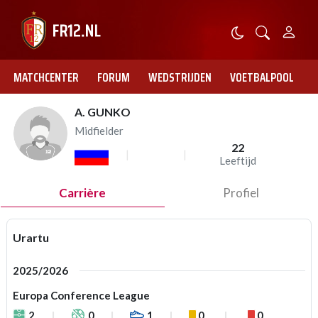
MATCHCENTER
FORUM
WEDSTRIJDEN
VOETBALPOOL
A. GUNKO
Midfielder
22
Leeftijd
Carrière
Profiel
Urartu
2025/2026
Europa Conference League
2
0
1
0
0