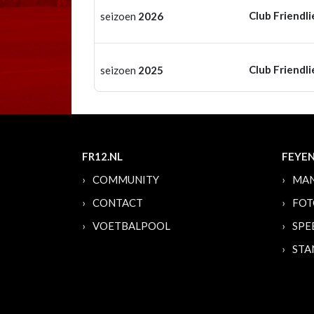
Club Friendli
seizoen
2026
Club Friendli
seizoen
2025
FR12.NL
FEYE
COMMUNITY
MAN
CONTACT
FOT
VOETBALPOOL
SPE
STA