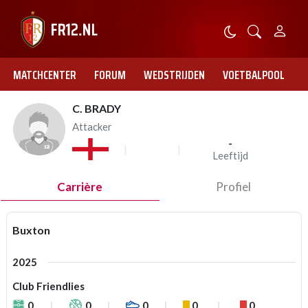
MATCHCENTER
FORUM
WEDSTRIJDEN
VOETBALPOOL
C. BRADY
Attacker
-
Leeftijd
Carrière
Profiel
Buxton
2025
Club Friendlies
0
0
0
0
0