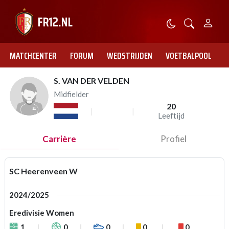
MATCHCENTER
FORUM
WEDSTRIJDEN
VOETBALPOOL
S. VAN DER VELDEN
Midfielder
20
Leeftijd
Carrière
Profiel
SC Heerenveen W
2024/2025
Eredivisie Women
1
0
0
0
0