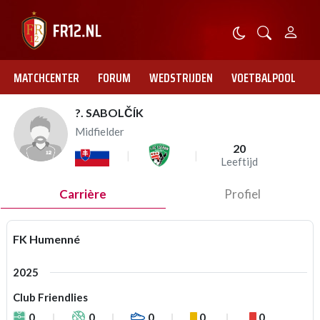
MATCHCENTER
FORUM
WEDSTRIJDEN
VOETBALPOOL
?. SABOLČÍK
Midfielder
20
Leeftijd
Carrière
Profiel
FK Humenné
2025
Club Friendlies
0
0
0
0
0