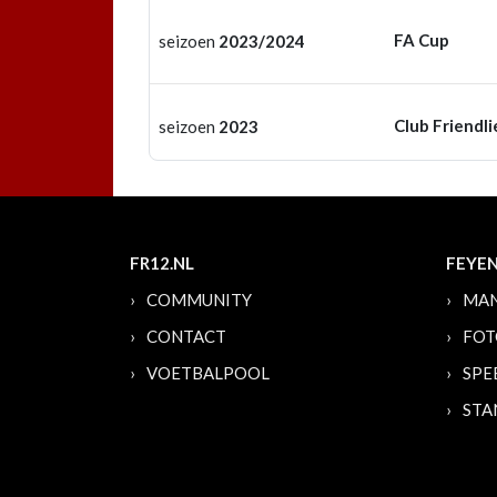
FA Cup
seizoen
2023/2024
Club Friendli
seizoen
2023
FR12.NL
FEYE
COMMUNITY
MAN
CONTACT
FOT
VOETBALPOOL
SPE
STA