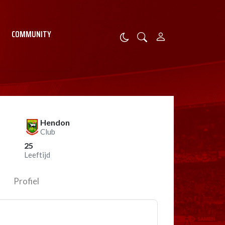
COMMUNITY
Hendon
Club
25
Leeftijd
Profiel