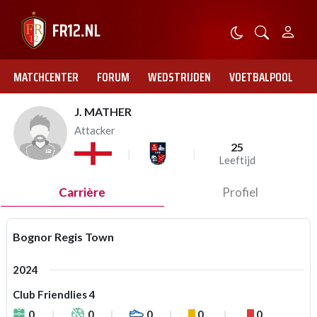
MATCHCENTER
FORUM
WEDSTRIJDEN
VOETBALPOOL
J. MATHER
Attacker
25
Leeftijd
Carrière
Profiel
Bognor Regis Town
2024
Club Friendlies 4
0
0
0
0
0