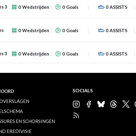
es 3
0
Wedstrijden
0
Goals
0
ASSISTS
es
0
Wedstrijden
0
Goals
0
ASSISTS
es 3
0
Wedstrijden
0
Goals
0
ASSISTS
SOCIALS
NOORD
OVERSLAGEN
ELSCHEMA
SSURES EN SCHORSINGEN
ND EREDIVISIE