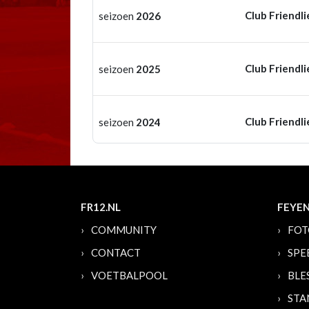
Club Friendli
seizoen
2026
Club Friendli
seizoen
2025
Club Friendli
seizoen
2024
FR12.NL
FEYE
COMMUNITY
FOT
CONTACT
SPE
VOETBALPOOL
BLE
STA