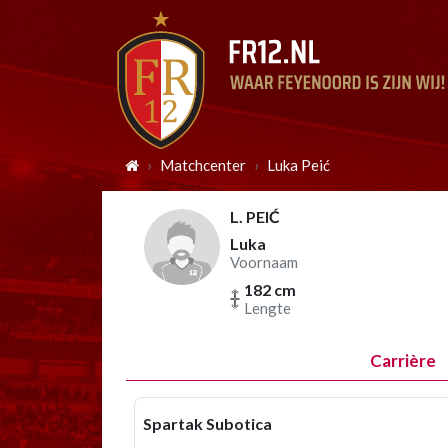
Matchcenter
Luka Peić
L. PEIĆ
Luka
Voornaam
182 cm
Lengte
Carrière
Spartak Subotica