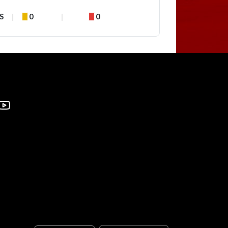
S
0
0