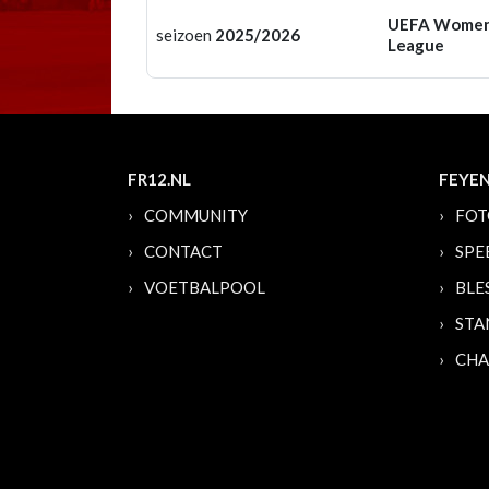
UEFA Women
seizoen
2025/2026
League
FR12.NL
FEYE
COMMUNITY
FOT
CONTACT
SPE
VOETBALPOOL
BLE
STA
CHA