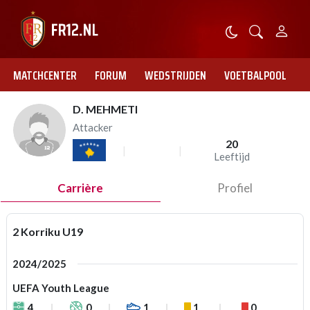
MATCHCENTER
FORUM
WEDSTRIJDEN
VOETBALPOOL
D. MEHMETI
Attacker
20
Leeftijd
Carrière
Profiel
2 Korriku U19
2024/2025
UEFA Youth League
4
0
1
1
0