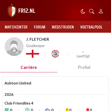
MATCHCENTER
FORUM
WEDSTRIJDEN
VOETBALPOOL
J. FLETCHER
Goalkeeper
-
Leeftijd
Carrière
Profiel
Ashton United
2026
Club Friendlies 4
0
0
0
0
0