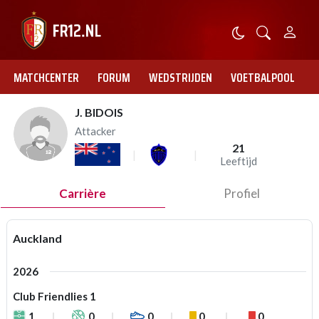
MATCHCENTER
FORUM
WEDSTRIJDEN
VOETBALPOOL
J. BIDOIS
Attacker
21
Leeftijd
Carrière
Profiel
Auckland
2026
Club Friendlies 1
1
0
0
0
0