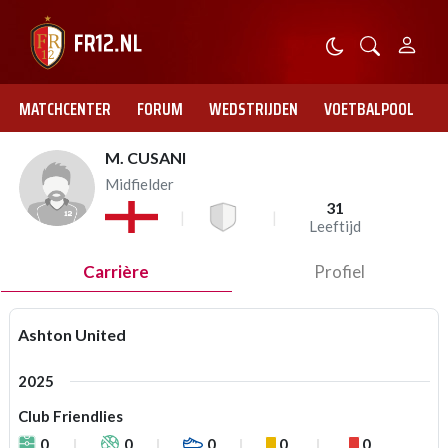
MATCHCENTER
FORUM
WEDSTRIJDEN
VOETBALPOOL
M. CUSANI
Midfielder
31
Leeftijd
Carrière
Profiel
Ashton United
2025
Club Friendlies
0
0
0
0
0