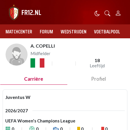
MATCHCENTER
FORUM
WEDSTRIJDEN
VOETBALPOOL
A. COPELLI
Midfielder
18
Leeftijd
Carrière
Profiel
Juventus W
2026/2027
UEFA Women's Champions League
0
0
0
0
0