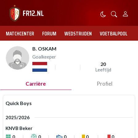
MATCHCENTER
FORUM
WEDSTRIJDEN
VOETBALPOOL
B. OSKAM
Goalkeeper
20
Leeftijd
Carrière
Profiel
Quick Boys
2025/2026
KNVB Beker
0
0
0
0
0