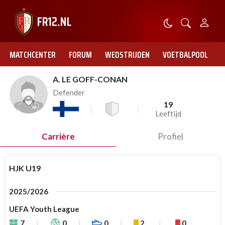
MATCHCENTER
FORUM
WEDSTRIJDEN
VOETBALPOOL
A. LE GOFF-CONAN
Defender
19
Leeftijd
Carrière
Profiel
HJK U19
2025/2026
UEFA Youth League
7
0
0
2
0