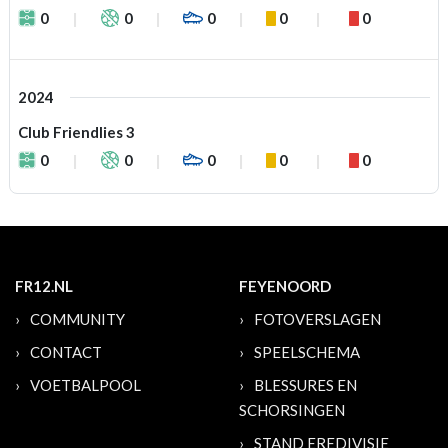
0
0
0
0
0
2024
Club Friendlies 3
0
0
0
0
0
FR12.NL
FEYENOORD
COMMUNITY
FOTOVERSLAGEN
CONTACT
SPEELSCHEMA
VOETBALPOOL
BLESSURES EN
SCHORSINGEN
STAND EREDIVISIE