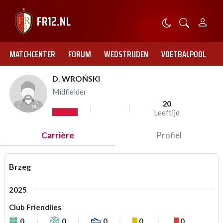
MATCHCENTER
FORUM
WEDSTRIJDEN
VOETBALPOOL
D. WROŃSKI
Midfielder
20
Leeftijd
Carrière
Profiel
Brzeg
2025
Club Friendlies
0
0
0
0
0