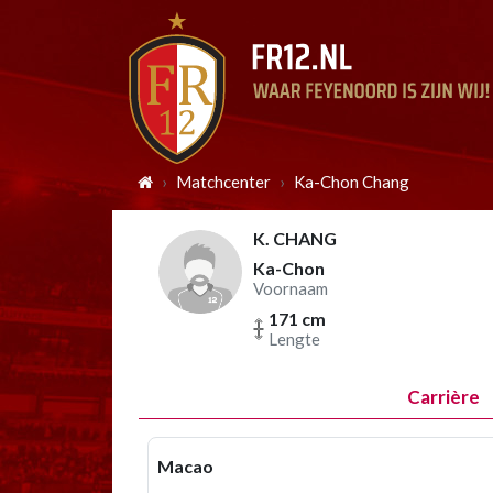
Matchcenter
Ka-Chon Chang
K. CHANG
Ka-Chon
Voornaam
171 cm
Lengte
Carrière
Macao