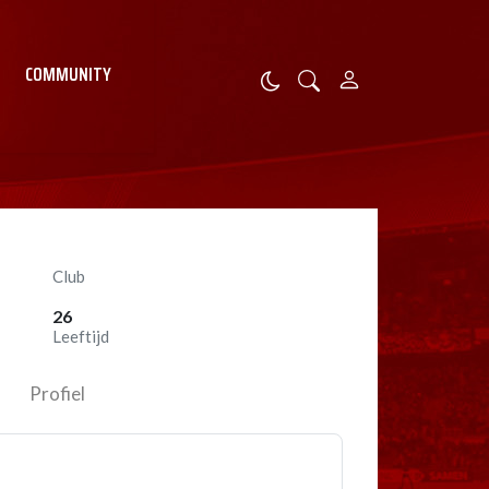
COMMUNITY
Club
26
Leeftijd
Profiel