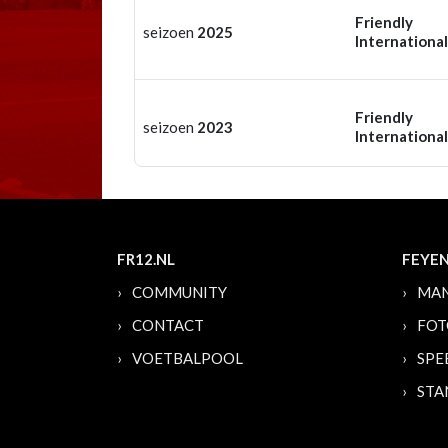
Friendly
seizoen
2025
International
Friendly
seizoen
2023
International
FR12.NL
FEYE
COMMUNITY
MAN
CONTACT
FOT
VOETBALPOOL
SPE
STA