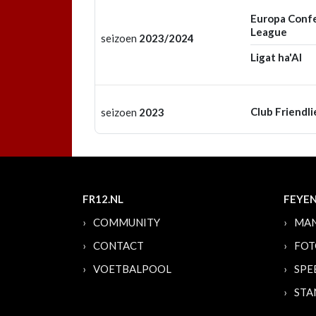
Europa Conf
League
seizoen
2023/2024
Ligat ha'Al
Club Friendli
seizoen
2023
FR12.NL
FEYE
COMMUNITY
MAN
CONTACT
FOT
VOETBALPOOL
SPE
STA