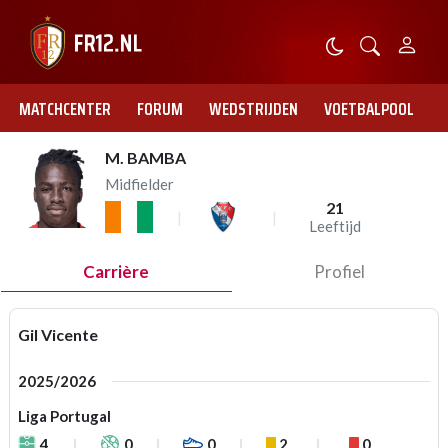
MATCHCENTER
FORUM
WEDSTRIJDEN
VOETBALPOOL
M. BAMBA
Midfielder
21
Leeftijd
Carrière
Profiel
Gil Vicente
2025/2026
Liga Portugal
4
0
0
2
0