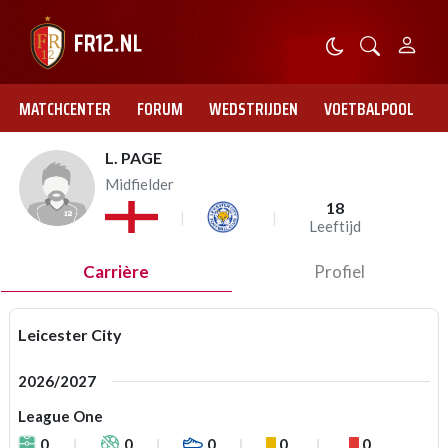
MATCHCENTER
FORUM
WEDSTRIJDEN
VOETBALPOOL
L. PAGE
Midfielder
18
Leeftijd
Carrière
Profiel
Leicester City
2026/2027
League One
0
0
0
0
0