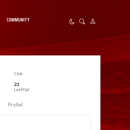
COMMUNITY
Club
22
Leeftijd
Profiel