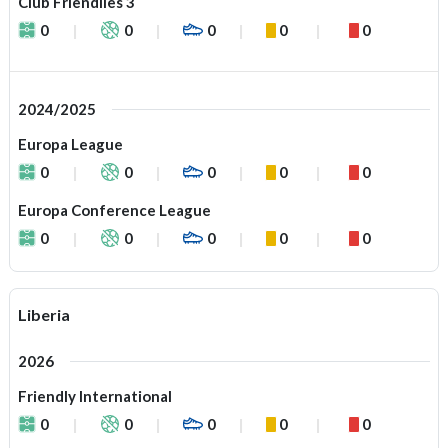
Club Friendlies 3
0
0
0
0
0
2024/2025
Europa League
0
0
0
0
0
Europa Conference League
0
0
0
0
0
Liberia
2026
Friendly International
0
0
0
0
0