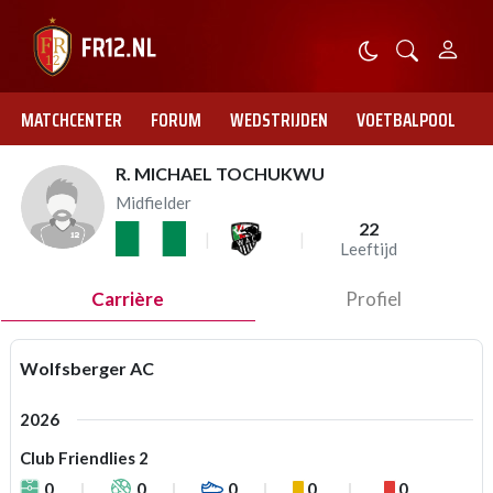
MATCHCENTER
FORUM
WEDSTRIJDEN
VOETBALPOOL
R. MICHAEL TOCHUKWU
Midfielder
22
Leeftijd
Carrière
Profiel
Wolfsberger AC
2026
Club Friendlies 2
0
0
0
0
0