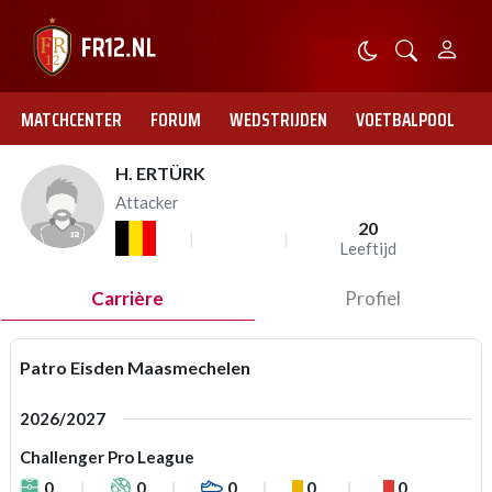
MATCHCENTER
FORUM
WEDSTRIJDEN
VOETBALPOOL
H. ERTÜRK
Attacker
20
Leeftijd
Carrière
Profiel
Patro Eisden Maasmechelen
2026/2027
Challenger Pro League
0
0
0
0
0