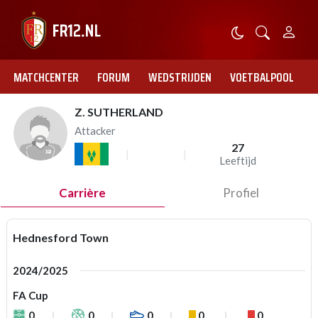
MATCHCENTER
FORUM
WEDSTRIJDEN
VOETBALPOOL
Z. SUTHERLAND
Attacker
27
Leeftijd
Carrière
Profiel
Hednesford Town
2024/2025
FA Cup
0
0
0
0
0