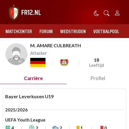
MATCHCENTER
FORUM
WEDSTRIJDEN
VOETBALPOOL
M. AMARE CULBREATH
Attacker
18
Leeftijd
Carrière
Profiel
Bayer Leverkusen U19
2025/2026
UEFA Youth League
4
2
2
1
0