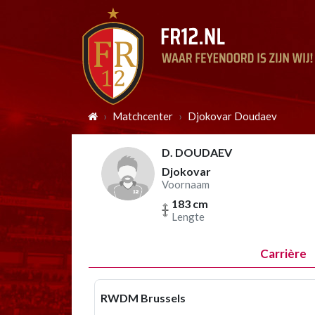
Matchcenter
Djokovar Doudaev
D. DOUDAEV
Djokovar
Voornaam
183 cm
Lengte
Carrière
RWDM Brussels