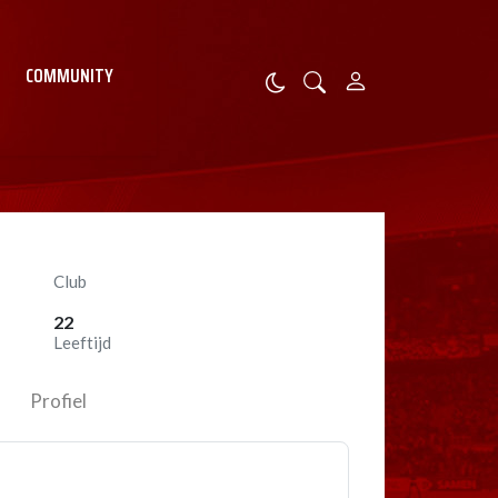
COMMUNITY
Club
22
Leeftijd
Profiel