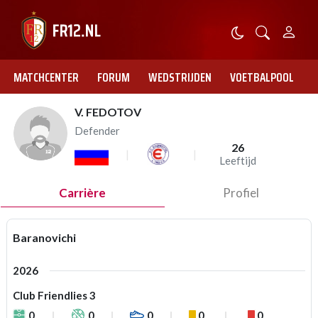
MATCHCENTER
FORUM
WEDSTRIJDEN
VOETBALPOOL
V. FEDOTOV
Defender
26
Leeftijd
Carrière
Profiel
Baranovichi
2026
Club Friendlies 3
0
0
0
0
0