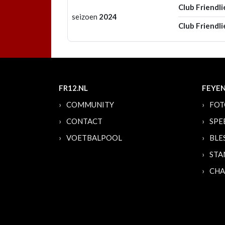
Club Friendli
seizoen
2024
Club Friendli
FR12.NL
FEYE
COMMUNITY
FOT
CONTACT
SPE
VOETBALPOOL
BLE
STA
CHA