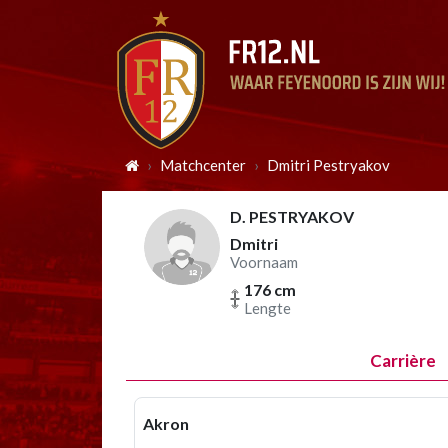
Matchcenter
Dmitri Pestryakov
D. PESTRYAKOV
Dmitri
Voornaam
176 cm
Lengte
Carrière
Akron