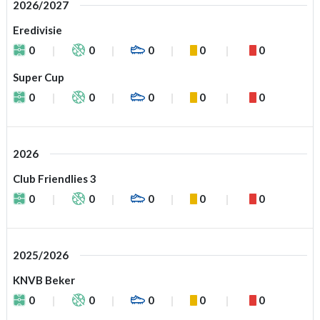
2026/2027
Eredivisie
0
0
0
0
0
Super Cup
0
0
0
0
0
2026
Club Friendlies 3
0
0
0
0
0
2025/2026
KNVB Beker
0
0
0
0
0