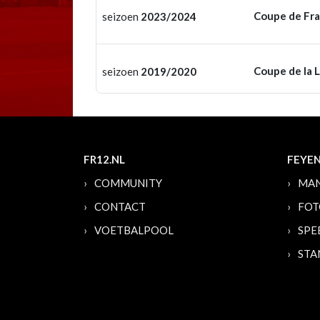
Coupe de Fr
seizoen
2023/2024
Coupe de la 
seizoen
2019/2020
FR12.NL
FEYE
COMMUNITY
MAN
CONTACT
FOT
VOETBALPOOL
SPE
STA