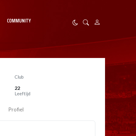
COMMUNITY
Club
22
Leeftijd
Profiel