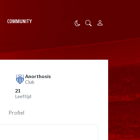
COMMUNITY
Anorthosis
Club
21
Leeftijd
Profiel