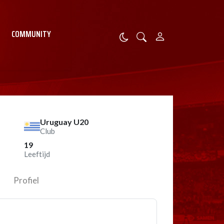
COMMUNITY
Uruguay U20
Club
19
Leeftijd
Profiel