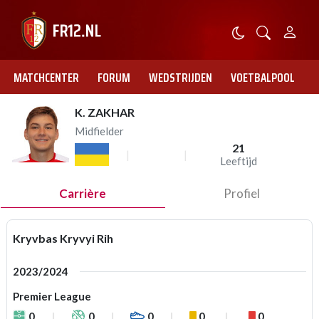
MATCHCENTER
FORUM
WEDSTRIJDEN
VOETBALPOOL
K. ZAKHAR
Midfielder
21
Leeftijd
Carrière
Profiel
Kryvbas Kryvyi Rih
2023/2024
Premier League
0
0
0
0
0