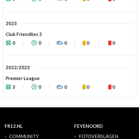
2023
Club Friendlies 3
0
0
0
0
0
2022/2023
Premier League
3
0
0
0
0
FR12.NL
FEYENOORD
COMMUNITY
FOTOVERSLAGEN