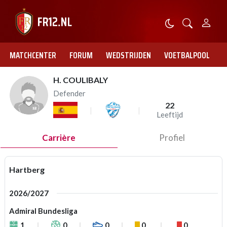
MATCHCENTER
FORUM
WEDSTRIJDEN
VOETBALPOOL
H. COULIBALY
Defender
22
Leeftijd
Carrière
Profiel
Hartberg
2026/2027
Admiral Bundesliga
1
0
0
0
0