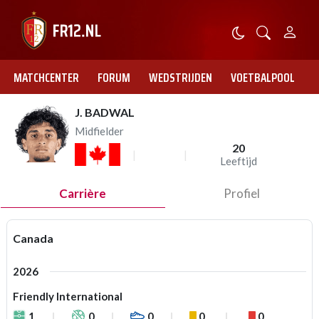
MATCHCENTER
FORUM
WEDSTRIJDEN
VOETBALPOOL
J. BADWAL
Midfielder
20
Leeftijd
Carrière
Profiel
Canada
2026
Friendly International
1
0
0
0
0