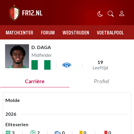
MATCHCENTER
FORUM
WEDSTRIJDEN
VOETBALPOOL
D. DAGA
Midfielder
19
Leeftijd
Carrière
Profiel
Molde
2026
Eliteserien
3
2
0
0
0